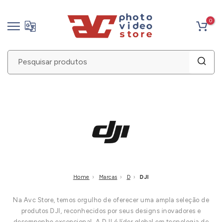
Pular
0
para
o
conteúdo
›
›
›
Home
Marcas
D
DJI
Na Avc Store, temos orgulho de oferecer uma ampla seleção de
produtos DJI, reconhecidos por seus designs inovadores e
desempenho excepcional. A DJI é líder global em tecnologia de