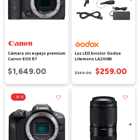
Cámara sin espejo premium
Luz LED bicolor Godox
Canon EOS R7
Litemons LA200Bi
$1,649.00
$259.00
$349.00
- 14 %