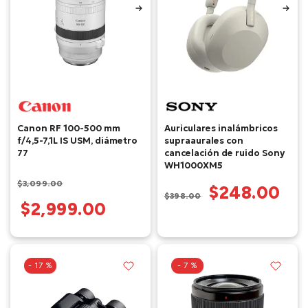
Canon RF 100-500 mm
Auriculares inalámbricos
f/4,5-7,1L IS USM, diámetro
supraaurales con
77
cancelación de ruido Sony
WH1000XM5
$3,099.00
$248.00
$398.00
$2,999.00
- 17 %
- 7 %