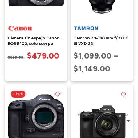
Cámara sin espejo Canon
Tamron 70-180 mm f/2.8 Di
EOS R100, solo cuerpo
III VXD G2
$479.00
$1,099.00 –
$559.99
$1,149.00
- 19 %