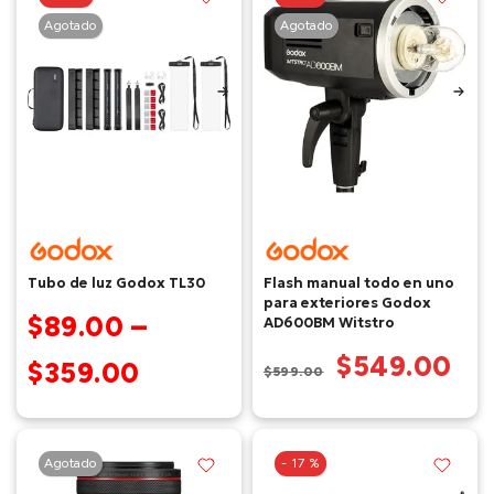
Agotado
Agotado
Tubo de luz Godox TL30
Flash manual todo en uno
para exteriores Godox
$89.00 –
AD600BM Witstro
$549.00
$359.00
$599.00
Agotado
- 17 %