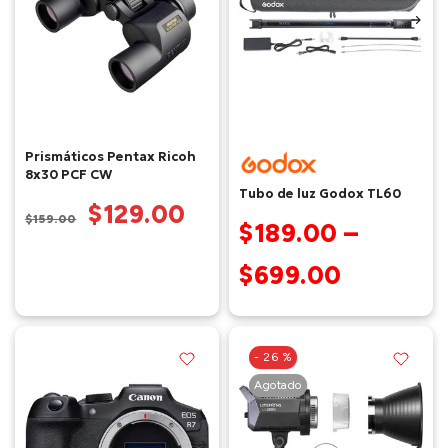
Prismáticos Pentax Ricoh
8x30 PCF CW
Tubo de luz Godox TL60
$129.00
$159.00
$189.00 –
$699.00
- 26 %
Agotado