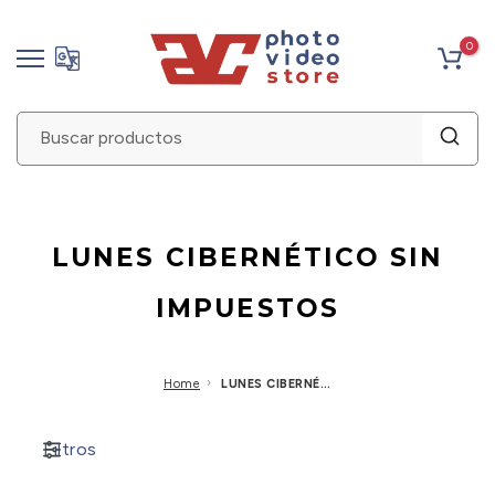
Saltar
0
al
contenido
LUNES CIBERNÉTICO SIN
IMPUESTOS
›
Home
LUNES CIBERNÉTICO SIN IMPUESTOS
Filtros