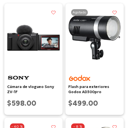
Agotado
Cámara de vlogueo Sony
Flash para exteriores
ZV-1F
Godox AD300pro
$598.00
$499.00
- 40 %
- 8 %