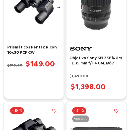
Prismáticos Pentax Ricoh
10x30 PCF CW
Objetivo Sony SEL35F14GM
$149.00
FE 35 mm f/1,4 GM, Ø67
$179.00
$1,498.00
$1,398.00
- 19 %
- 24 %
Agotado