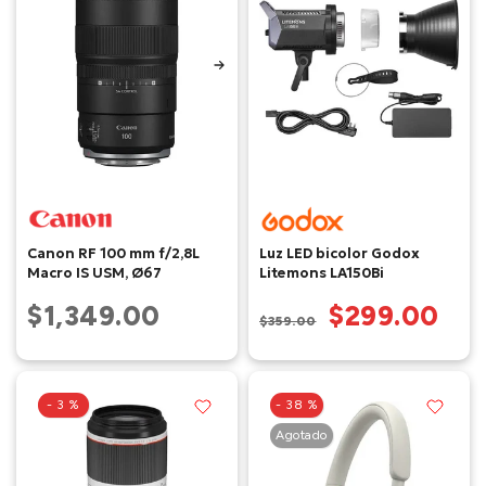
Canon RF 100 mm f/2,8L
Luz LED bicolor Godox
Macro IS USM, Ø67
Litemons LA150Bi
$1,349.00
$299.00
$359.00
- 3 %
- 38 %
Agotado