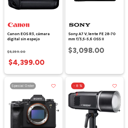
Canon EOS R3, cámara
Sony A7 V, lente FE 28-70
digital sin espejo
mm f/3,5-5,6 OSS II
$3,098.00
$5,399.00
$4,399.00
Special Order
- 8 %